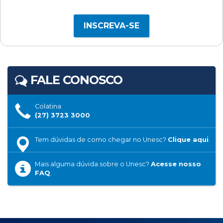
INSCREVA-SE
FALE CONOSCO
Colatina
(27) 3723 3000
Tem dúvidas de como chegar no Unesc?
Clique aqui
.
Mais alguma dúvida sobre o Unesc?
Acesse nosso
FAQ
.