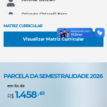
Orlando Chiarelli Neto
MATRIZ CURRICULAR
Riciere Massariol
Visualizar Matriz Curricular
Tiago Antonio de Araujo
Valeria Angela Colombi Marchesi
Yolanda Christina de Sousa Loyola
PARCELA DA SEMESTRALIDADE 2026
em 6x de
1.458
, 61
R$